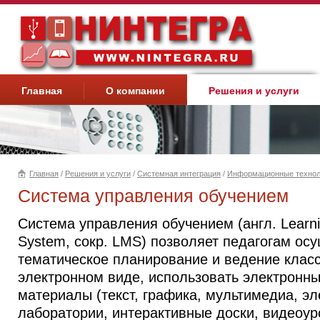
Главная
О компании
Решения и услуги
Главная
/
Решения и услуги
/
Системная интеграция
/
Информационные технол
Вы здесь
Система управления обучением
Система управления обучением (англ. Lear
System, сокр. LMS) позволяет педагогам ос
тематическое планирование и ведение класс
электронном виде, использовать электронн
материалы (текст, графика, мультимедиа, э
лаборатории, интерактивные доски, видеоуро